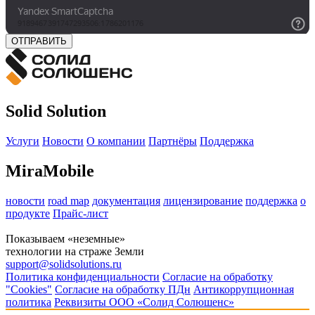
ОТПРАВИТЬ
Solid Solution
Услуги
Новости
О компании
Партнёры
Поддержка
MiraMobile
новости
road map
документация
лицензирование
поддержка
о
продукте
Прайс-лист
Показываем «неземные»
технологии на страже Земли
support@solidsolutions.ru
Политика конфиденциальности
Согласие на обработку
"Cookies"
Согласие на обработку ПДн
Антикоррупционная
политика
Реквизиты ООО «Солид Солюшенс»