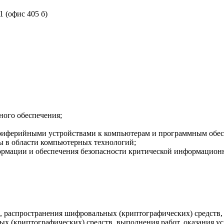
1 (офис 405 б)
ного обеспечения;
периферийными устройствами к компьютерам и программным обе
ты в области компьютерных технологий;
формации и обеспечения безопасности критической информацион
а, распространения шифровальных (криптографических) средст
 (криптографических) средств, выполнения работ, оказания у