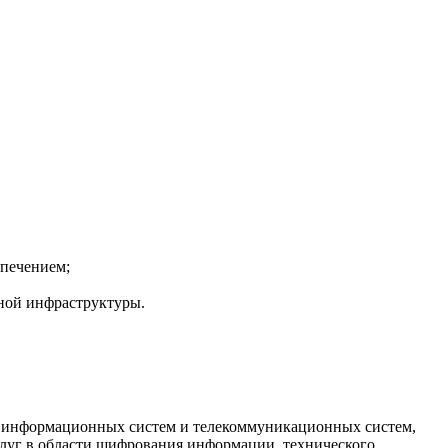
спечением;
ной инфраструктуры.
в, информационных систем и телекоммуникационных систем,
слуг в области шифрования информации, технического