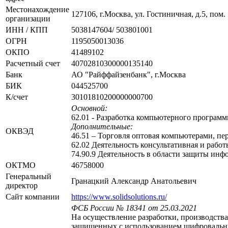
Местонахождение
127106, г.Москва, ул. Гостиничная, д.5, пом. 
организации
ИНН / КПП
5038147604/ 503801001
ОГРН
1195050013036
ОКПО
41489102
Расчетный счет
40702810300000135140
Банк
АО "Райффайзенбанк", г.Москва
БИК
044525700
К/счет
30101810200000000700
Основной:
62.01 - Разработка компьютерного программ
Дополнительные:
ОКВЭД
46.51 – Торговля оптовая компьютерами, 
62.02 Деятельность консультативная и рабо
74.90.9 Деятельность в области защиты ин
ОКТМО
46758000
Генеральный
Гранацкий Александр Анатольевич
директор
Сайт компании
https://www.solidsolutions.ru/
ФСБ России № 18341 от 25.03.2021
На осуществление разработки, производств
защищенных с использованием шифровальных